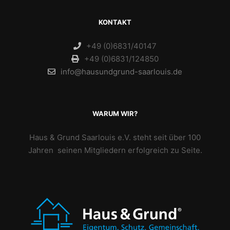
KONTAKT
+49 (0)6831/40147
+49 (0)6831/124850
info@hausundgrund-saarlouis.de
WARUM WIR?
Haus & Grund Saarlouis e.V. steht seit über 100
Jahren seinen Mitgliedern erfolgreich zu Seite.